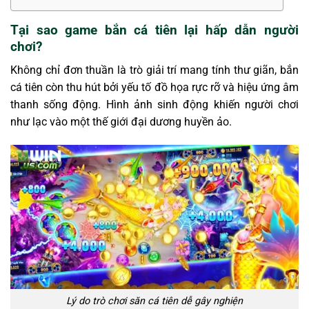
Tại sao game bắn cá tiên lại hấp dẫn người
chơi?
Không chỉ đơn thuần là trò giải trí mang tính thư giãn, bắn
cá tiên còn thu hút bởi yếu tố đồ họa rực rỡ và hiệu ứng âm
thanh sống động. Hình ảnh sinh động khiến người chơi
như lạc vào một thế giới đại dương huyền ảo.
Lý do trò chơi săn cá tiên dễ gây nghiện