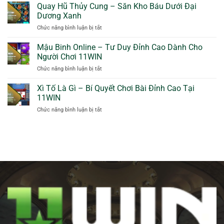
Cá
Quay Hũ Thủy Cung – Săn Kho Báu Dưới Đại
Săn
Jackpot
Thưởng
Dương Xanh
–
Cực
ở
Chức năng bình luận bị tắt
Thưởng
Đỉnh
Quay
Nóng
Tại
Hũ
Mậu Binh Online – Tư Duy Đỉnh Cao Dành Cho
Cực
11WIN
Thủy
Đã
Người Chơi 11WIN
Cung
Chỉ
ở
Chức năng bình luận bị tắt
–
Có
Mậu
Săn
Tại
Binh
Xì Tố Là Gì – Bí Quyết Chơi Bài Đỉnh Cao Tại
Kho
11WIN
Online
Báu
11WIN
–
Dưới
ở
Chức năng bình luận bị tắt
Tư
Đại
Xì
Duy
Dương
Tố
Đỉnh
Xanh
Là
Cao
Gì
Dành
–
Cho
Bí
Người
Quyết
Chơi
Chơi
11WIN
Bài
Đỉnh
Cao
Tại
11WIN