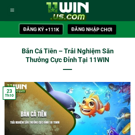
Bỏ
qua
nội
dung
ĐĂNG NHẬP CHƠI
ĐĂNG KÝ +111K
Bắn Cá Tiên – Trải Nghiệm Săn
Thưởng Cực Đỉnh Tại 11WIN
23
Th10