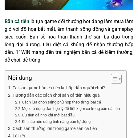
Bắn cá tiên
là tựa game đổi thưởng hot đang làm mưa làm
gió với đồ họa bắt mắt, âm thanh sống động và gameplay
siêu cuốn. Bạn sẽ hóa thân thành thợ săn bá đạo trong
lòng đại dương, tiêu diệt cá khủng để nhận thưởng hấp
dẫn. 11WIN mang đến trải nghiệm bắn cá dễ kiếm thưởng,
dễ chơi, dễ trúng.
Nội dung
Tại sao game bắn cá tiên lại hấp dẫn người chơi?
Hướng dẫn các cách chơi săn cá tiên hiệu quả
Cách lựa chọn súng phù hợp theo từng loại cá
Mẹo sử dụng đạn hợp lý để tiết kiệm xu trong bắn cá tiên
Ưu tiên cá nhỏ khi mới bắt đầu
Khi nào nên dùng tính năng bắn tự động
Cách săn thưởng lớn trong game săn cá tiên
Lời kết