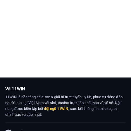
Email:
[email protected]
Hotline: 0917 482 536
Địa chỉ: 164 Đ. Nguyễn Hồng Đào, Phường 14, Tân Bình,
Hồ Chí Minh, Việt Nam
Zipcode: 700000
Sitemap 11WIN
Về 11WIN
11WIN là nền tảng cá cược & giải trí trực tuyến uy tín, phục vụ đông đảo
người chơi tại Việt Nam với slot, casino trực tiếp, thể thao và xổ số. Nội
dung được biên tập bởi
đội ngũ 11WIN
, cam kết thông tin minh bạch,
chính xác và cập nhật.